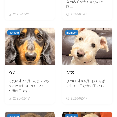
分の名前が大好きなので、
呼…
2026-07-21
2026-04-28
member
member
るた
ぴの
るた(2才2ヵ月) 人とワンち
ぴの(１才8ヵ月) おてんば
ゃんが大好きでおっとりし
で甘えっ子な女の子です。
た男の子です。
2026-02-17
2026-02-17
member
member