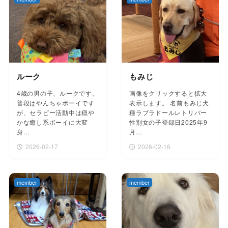
ルーク
もみじ
4歳の男の子、ルークです。
画像をクリックすると拡大
普段はやんちゃボーイです
表示します。 名前もみじ犬
が、セラピー活動中は穏や
種ラブラドールレトリバー
かな癒し系ボーイに大変
性別女の子登録日2025年9
身…
月…
2026-02-17
2026-02-16
member
member