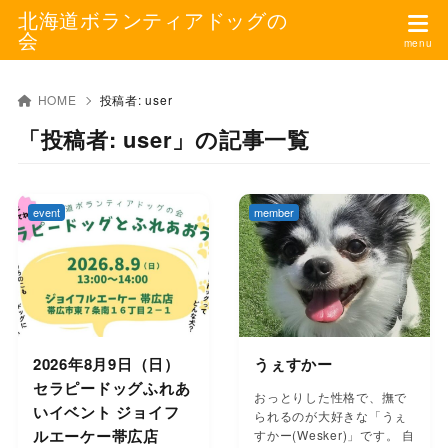
北海道ボランティアドッグの
会
HOME
投稿者:
user
「投稿者: user」の記事一覧
event
member
2026年8月9日（日）
うぇすかー
セラピードッグふれあ
おっとりした性格で、撫で
いイベント ジョイフ
られるのが大好きな「うぇ
ルエーケー帯広店
すかー(Wesker)」です。 自