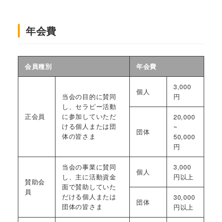
年会費
会員種別
年会費
3,000
個人
当会の目的に賛同
円
し、セラピー活動
正会員
に参加していただ
20,000
ける個人または団
~
団体
体の皆さま
50,000
円
当会の事業に賛同
3,000
個人
し、主に活動資金
円以上
賛助会
面で賛助していた
員
だける個人または
30,000
団体
団体の皆さま
円以上