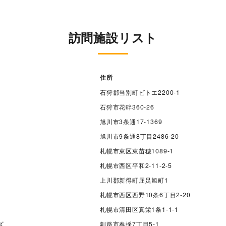
訪問施設リスト
住所
石狩郡当別町ビトエ2200-1
石狩市花畔360-26
旭川市3条通17-1369
旭川市9条通8丁目2486-20
札幌市東区東苗穂1089-1
札幌市西区平和2-11-2-5
上川郡新得町屈足旭町1
札幌市西区西野10条6丁目2-20
札幌市清田区真栄1条1-1-1
ズ
釧路市春採7丁目5-1