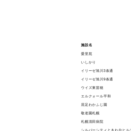
施設名
愛里苑
いしかり
イリーゼ旭川3条通
イリーゼ旭川9条通
ウイズ東苗穂
エルクォール平和
屈足わかふじ園
敬老園札幌
札幌清田病院
シルバーシティときわ台ヒル